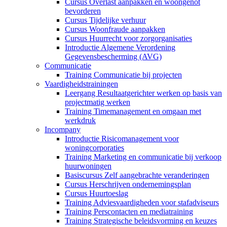
Cursus Overlast aanpakken en woongenot
bevorderen
Cursus Tijdelijke verhuur
Cursus Woonfraude aanpakken
Cursus Huurrecht voor zorgorganisaties
Introductie Algemene Verordening
Gegevensbescherming (AVG)
Communicatie
Training Communicatie bij projecten
Vaardigheidstrainingen
Leergang Resultaatgerichter werken op basis van
projectmatig werken
Training Timemanagement en omgaan met
werkdruk
Incompany
Introductie Risicomanagement voor
woningcorporaties
Training Marketing en communicatie bij verkoop
huurwoningen
Basiscursus Zelf aangebrachte veranderingen
Cursus Herschrijven ondernemingsplan
Cursus Huurtoeslag
Training Adviesvaardigheden voor stafadviseurs
Training Perscontacten en mediatraining
Training Strategische beleidsvorming en keuzes