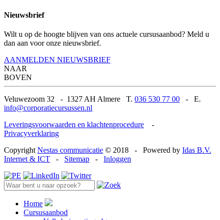
Nieuwsbrief
Wilt u op de hoogte blijven van ons actuele cursusaanbod? Meld u
dan aan voor onze nieuwsbrief.
AANMELDEN NIEUWSBRIEF
NAAR
BOVEN
Veluwezoom 32
-
1327 AH Almere T.
036 530 77 00
-
E.
info@corporatiecursussen.nl
Leveringsvoorwaarden en klachtenprocedure
-
Privacyverklaring
Copyright
Nestas communicatie
© 2018
-
Powered by
Idas B.V.
Internet & ICT
-
Sitemap
-
Inloggen
Home
Cursusaanbod