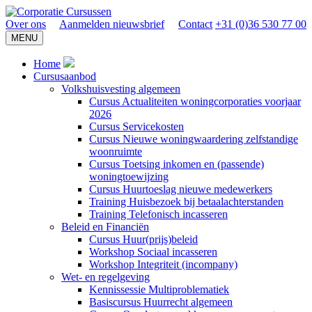
Over ons
Aanmelden nieuwsbrief
Contact
+31 (0)36 530 77 00
MENU
Home
Cursusaanbod
Volkshuisvesting algemeen
Cursus Actualiteiten woningcorporaties voorjaar
2026
Cursus Servicekosten
Cursus Nieuwe woningwaardering zelfstandige
woonruimte
Cursus Toetsing inkomen en (passende)
woningtoewijzing
Cursus Huurtoeslag nieuwe medewerkers
Training Huisbezoek bij betaalachterstanden
Training Telefonisch incasseren
Beleid en Financiën
Cursus Huur(prijs)beleid
Workshop Sociaal incasseren
Workshop Integriteit (incompany)
Wet- en regelgeving
Kennissessie Multiproblematiek
Basiscursus Huurrecht algemeen