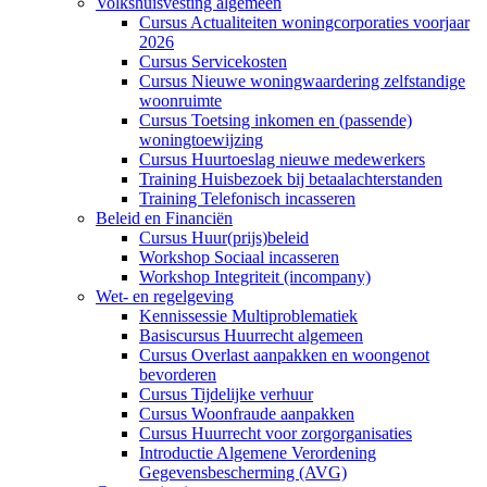
Volkshuisvesting algemeen
Cursus Actualiteiten woningcorporaties voorjaar
2026
Cursus Servicekosten
Cursus Nieuwe woningwaardering zelfstandige
woonruimte
Cursus Toetsing inkomen en (passende)
woningtoewijzing
Cursus Huurtoeslag nieuwe medewerkers
Training Huisbezoek bij betaalachterstanden
Training Telefonisch incasseren
Beleid en Financiën
Cursus Huur(prijs)beleid
Workshop Sociaal incasseren
Workshop Integriteit (incompany)
Wet- en regelgeving
Kennissessie Multiproblematiek
Basiscursus Huurrecht algemeen
Cursus Overlast aanpakken en woongenot
bevorderen
Cursus Tijdelijke verhuur
Cursus Woonfraude aanpakken
Cursus Huurrecht voor zorgorganisaties
Introductie Algemene Verordening
Gegevensbescherming (AVG)