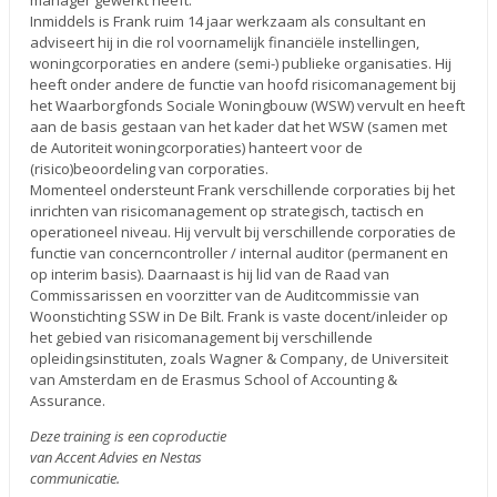
manager gewerkt heeft.
Inmiddels is Frank ruim 14 jaar werkzaam als consultant en
adviseert hij in die rol voornamelijk financiële instellingen,
woningcorporaties en andere (semi-) publieke organisaties. Hij
heeft onder andere de functie van hoofd risicomanagement bij
het Waarborgfonds Sociale Woningbouw (WSW) vervult en heeft
aan de basis gestaan van het kader dat het WSW (samen met
de Autoriteit woningcorporaties) hanteert voor de
(risico)beoordeling van corporaties.
Momenteel ondersteunt Frank verschillende corporaties bij het
inrichten van risicomanagement op strategisch, tactisch en
operationeel niveau. Hij vervult bij verschillende corporaties de
functie van concerncontroller / internal auditor (permanent en
op interim basis). Daarnaast is hij lid van de Raad van
Commissarissen en voorzitter van de Auditcommissie van
Woonstichting SSW in De Bilt. Frank is vaste docent/inleider op
het gebied van risicomanagement bij verschillende
opleidingsinstituten, zoals Wagner & Company, de Universiteit
van Amsterdam en de Erasmus School of Accounting &
Assurance.
Deze training is een coproductie
van Accent Advies en Nestas
communicatie.