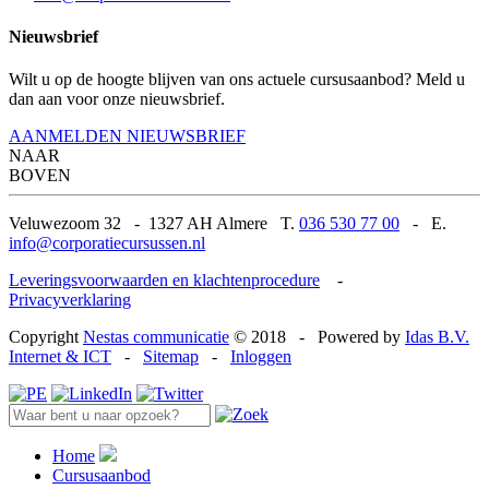
Nieuwsbrief
Wilt u op de hoogte blijven van ons actuele cursusaanbod? Meld u
dan aan voor onze nieuwsbrief.
AANMELDEN NIEUWSBRIEF
NAAR
BOVEN
Veluwezoom 32
-
1327 AH Almere T.
036 530 77 00
-
E.
info@corporatiecursussen.nl
Leveringsvoorwaarden en klachtenprocedure
-
Privacyverklaring
Copyright
Nestas communicatie
© 2018
-
Powered by
Idas B.V.
Internet & ICT
-
Sitemap
-
Inloggen
Home
Cursusaanbod