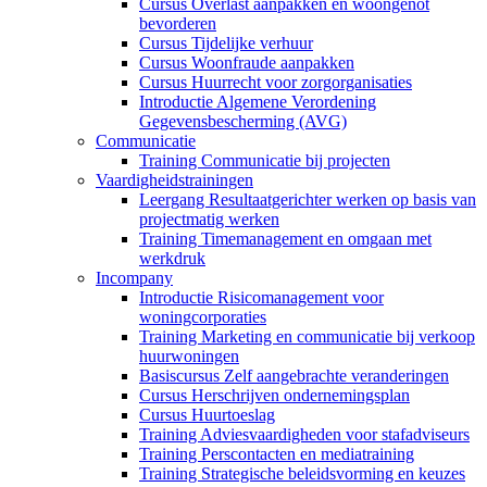
Cursus Overlast aanpakken en woongenot
bevorderen
Cursus Tijdelijke verhuur
Cursus Woonfraude aanpakken
Cursus Huurrecht voor zorgorganisaties
Introductie Algemene Verordening
Gegevensbescherming (AVG)
Communicatie
Training Communicatie bij projecten
Vaardigheidstrainingen
Leergang Resultaatgerichter werken op basis van
projectmatig werken
Training Timemanagement en omgaan met
werkdruk
Incompany
Introductie Risicomanagement voor
woningcorporaties
Training Marketing en communicatie bij verkoop
huurwoningen
Basiscursus Zelf aangebrachte veranderingen
Cursus Herschrijven ondernemingsplan
Cursus Huurtoeslag
Training Adviesvaardigheden voor stafadviseurs
Training Perscontacten en mediatraining
Training Strategische beleidsvorming en keuzes