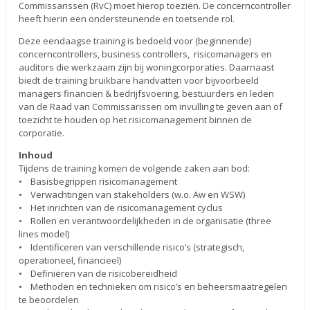
Commissarissen (RvC) moet hierop toezien. De concerncontroller
heeft hierin een ondersteunende en toetsende rol.
Deze eendaagse training is bedoeld voor (beginnende)
concerncontrollers, business controllers, risicomanagers en
auditors die werkzaam zijn bij woningcorporaties. Daarnaast
biedt de training bruikbare handvatten voor bijvoorbeeld
managers financiën & bedrijfsvoering, bestuurders en leden
van de Raad van Commissarissen om invulling te geven aan of
toezicht te houden op het risicomanagement binnen de
corporatie.
Inhoud
Tijdens de training komen de volgende zaken aan bod:
• Basisbegrippen risicomanagement
• Verwachtingen van stakeholders (w.o. Aw en WSW)
• Het inrichten van de risicomanagement cyclus
• Rollen en verantwoordelijkheden in de organisatie (three
lines model)
• Identificeren van verschillende risico’s (strategisch,
operationeel, financieel)
• Definiëren van de risicobereidheid
• Methoden en technieken om risico’s en beheersmaatregelen
te beoordelen