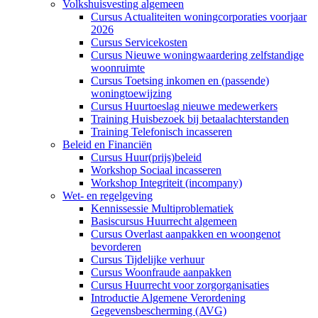
Volkshuisvesting algemeen
Cursus Actualiteiten woningcorporaties voorjaar
2026
Cursus Servicekosten
Cursus Nieuwe woningwaardering zelfstandige
woonruimte
Cursus Toetsing inkomen en (passende)
woningtoewijzing
Cursus Huurtoeslag nieuwe medewerkers
Training Huisbezoek bij betaalachterstanden
Training Telefonisch incasseren
Beleid en Financiën
Cursus Huur(prijs)beleid
Workshop Sociaal incasseren
Workshop Integriteit (incompany)
Wet- en regelgeving
Kennissessie Multiproblematiek
Basiscursus Huurrecht algemeen
Cursus Overlast aanpakken en woongenot
bevorderen
Cursus Tijdelijke verhuur
Cursus Woonfraude aanpakken
Cursus Huurrecht voor zorgorganisaties
Introductie Algemene Verordening
Gegevensbescherming (AVG)