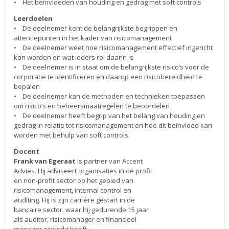
• Het beïnvloeden van houding en gedrag met soft controls
Leerdoelen
• De deelnemer kent de belangrijkste begrippen en
attentiepunten in het kader van risicomanagement
• De deelnemer weet hoe risicomanagement effectief ingericht
kan worden en wat ieders rol daarin is
• De deelnemer is in staat om de belangrijkste risico’s voor de
corporatie te identificeren en daarop een risicobereidheid te
bepalen
• De deelnemer kan de methoden en technieken toepassen
om risico’s en beheersmaatregelen te beoordelen
• De deelnemer heeft begrip van het belang van houding en
gedrag in relatie tot risicomanagement en hoe dit beïnvloed kan
worden met behulp van soft controls.
Docent
Frank van Egeraat
is partner van Accent
Advies. Hij adviseert organisaties in de profit
en non-profit sector op het gebied van
risicomanagement, internal control en
auditing. Hij is zijn carrière gestart in de
bancaire sector, waar hij gedurende 15 jaar
als auditor, risicomanager en financieel